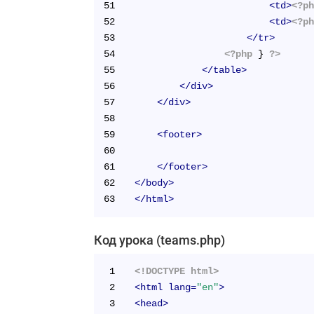
51
<
td
>
<?p
52
<
td
>
<?p
53
</
tr
>
54
<?php
 } 
?>
55
</
table
>
56
</
div
>
57
</
div
>
58
59
<
footer
>
60
61
</
footer
>
62
</
body
>
63
</
html
>
Код урока (teams.php)
1
<!DOCTYPE html>
2
<
html
lang
=
"en"
>
3
<
head
>