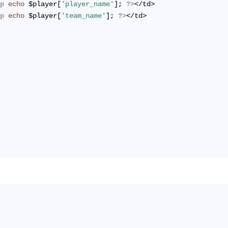
hp
echo
 $player[
'player_name'
]; 
?>
</
td
>
hp
echo
 $player[
'team_name'
]; 
?>
</
td
>