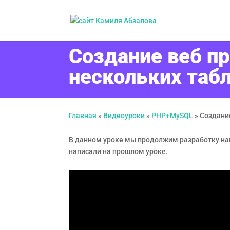
Создание веб п
нескольких таб
Главная
»
Видеоуроки
»
PHP+MySQL
»
Создани
В данном уроке мы продолжим разработку наш
написали на прошлом уроке.