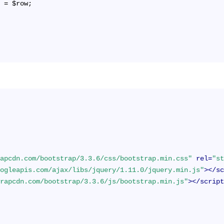
] = $row;
rapcdn.com/bootstrap/3.3.6/css/bootstrap.min.css"
rel
=
"s
oogleapis.com/ajax/libs/jquery/1.11.0/jquery.min.js"
>
</
s
trapcdn.com/bootstrap/3.3.6/js/bootstrap.min.js"
>
</
scrip