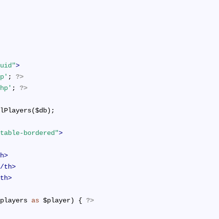
luid"
>
hp'
; 
?>
php'
; 
?>
AllPlayers($db);
 table-bordered"
>
th
>
</
th
>
/
th
>
$players 
as
 $player) { 
?>