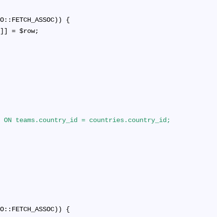
DO::FETCH_ASSOC)) {
'
]] = $row;
ies ON teams.country_id = countries.country_id;
DO::FETCH_ASSOC)) {