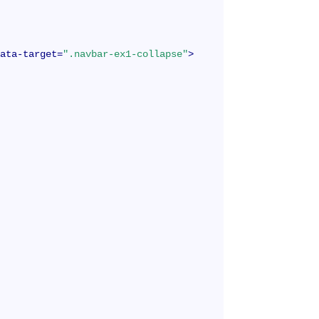
data-target
=
".navbar-ex1-collapse"
>