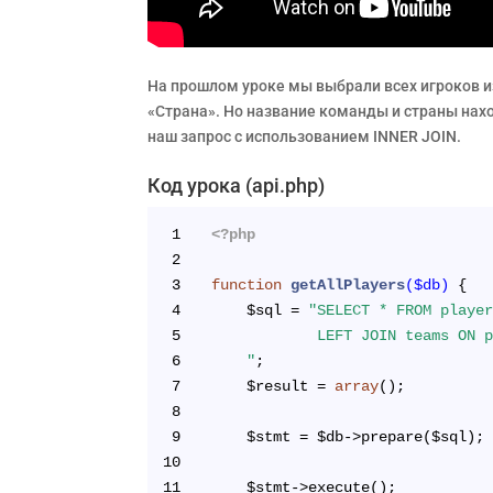
На прошлом уроке мы выбрали всех игроков из
«Страна». Но название команды и страны нахо
наш запрос с использованием INNER JOIN.
Код урока (api.php)
1
<?php
2
3
function
getAllPlayers
($db)
{
4
	$sql = 
"SELECT * FROM playe
5
			LEFT JOIN teams ON
6
	"
;
7
	$result = 
array
();
8
9
	$stmt = $db->prepare($sql);
10
11
	$stmt->execute();