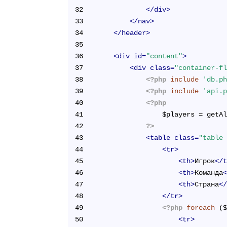
32
</
div
>
33
</
nav
>
34
</
header
>
35
36
<
div
id
=
"content"
>
37
<
div
class
=
"container-f
38
<?php
include
'db.p
39
<?php
include
'api.
40
<?php
41
				$players = get
42
?>
43
<
table
class
=
"table
44
<
tr
>
45
<
th
>
Игрок
</
46
<
th
>
Команда
47
<
th
>
Страна
<
48
</
tr
>
49
<?php
foreach
 (
50
<
tr
>