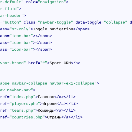
ar-default"
role
=
"navigation"
>
er-fluid"
>
bar-header"
>
e
=
"button"
class
=
"navbar-toggle"
data-toggle
=
"collapse"
lass
=
"sr-only"
>
Toggle navigation
</
span
>
lass
=
"icon-bar"
>
</
span
>
lass
=
"icon-bar"
>
</
span
>
lass
=
"icon-bar"
>
</
span
>
avbar-brand"
href
=
"#"
>
Sport CRM
</
a
>
lapse navbar-collapse navbar-ex1-collapse"
>
nav navbar-nav"
>
href
=
"index.php"
>
Главная
</
a
>
</
li
>
href
=
"players.php"
>
Игроки
</
a
>
</
li
>
href
=
"teams.php"
>
Команды
</
a
>
</
li
>
href
=
"countries.php"
>
Страны
</
a
>
</
li
>