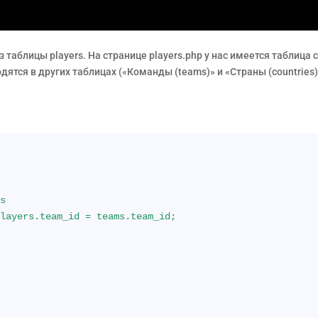
 таблицы players. На странице players.php у нас имеется таблица
дятся в других таблицах («Команды (teams)» и «Страны (countri
rs
 players.team_id = teams.team_id;