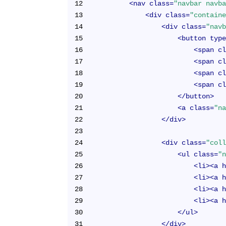
12
<
nav
class
=
"navbar navb
13
<
div
class
=
"contain
14
<
div
class
=
"nav
15
<
button
typ
16
<
span
c
17
<
span
c
18
<
span
c
19
<
span
c
20
</
button
>
21
<
a
class
=
"n
22
</
div
>
23
24
<
div
class
=
"col
25
<
ul
class
=
"
26
<
li
>
<
a
27
<
li
>
<
a
28
<
li
>
<
a
29
<
li
>
<
a
30
</
ul
>
31
</
div
>