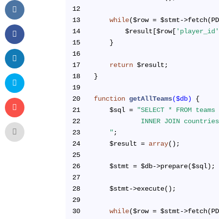
12
13
while
($row = $stmt->fetch(P
14
		$result[$row[
'player_id
15
	}
16
17
return
 $result;
18
}
19
20
function
getAllTeams
($db)
{
21
	$sql = 
"SELECT * FROM teams
22
			INNER JOIN countr
23
	"
;
24
	$result = 
array
();
25
26
	$stmt = $db->prepare($sql);
27
28
	$stmt->execute();
29
30
while
($row = $stmt->fetch(P