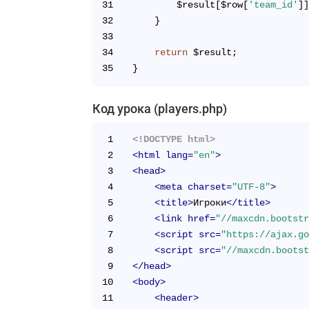
31
		$result[$row[
'team_id'
]
32
	}
33
34
return
 $result;
35
}
Код урока (players.php)
1
<!DOCTYPE html>
2
<
html
lang
=
"en"
>
3
<
head
>
4
<
meta
charset
=
"UTF-8"
>
5
<
title
>
Игроки
</
title
>
6
<
link
href
=
"//maxcdn.bootst
7
<
script
src
=
"https://ajax.g
8
<
script
src
=
"//maxcdn.boots
9
</
head
>
10
<
body
>
11
<
header
>