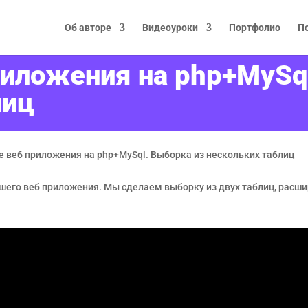
Об авторе
Видеоуроки
Портфолио
П
риложения на php+MySq
лиц
е веб приложения на php+MySql. Выборка из нескольких таблиц
его веб приложения. Мы сделаем выборку из двух таблиц, расши