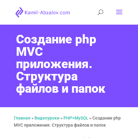
Создание php
MVC
приложения.
Структура
файлов и папок
Главная
»
Видеоуроки
»
PHP+MySQL
»
Создание php
MVC приложения. Структура файлов и папок