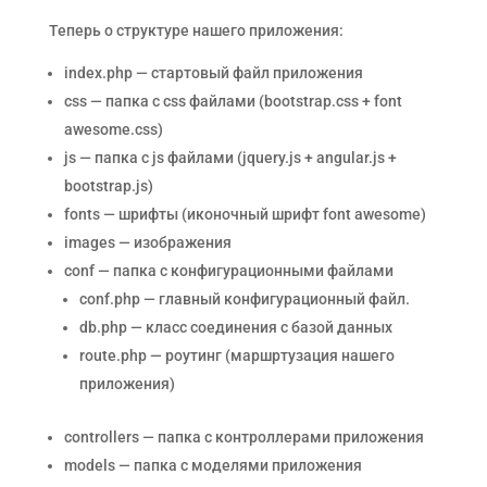
Теперь о структуре нашего приложения:
index.php — стартовый файл приложения
css — папка с css файлами (bootstrap.css + font
awesome.css)
js — папка с js файлами (jquery.js + angular.js +
bootstrap.js)
fonts — шрифты (иконочный шрифт font awesome)
images — изображения
conf — папка с конфигурационными файлами
conf.php — главный конфигурационный файл.
db.php — класс соединения с базой данных
route.php — роутинг (маршртузация нашего
приложения)
controllers — папка с контроллерами приложения
models — папка с моделями приложения