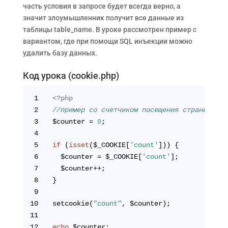
часть условия в запросе будет всегда верно, а
значит злоумышленник получит все данные из
таблицы table_name. В уроке рассмотрен пример с
вариантом, где при помощи SQL инъекции можно
удалить базу данных.
Код урока (cookie.php)
1
<?php
2
//пример со счетчиком посещения страниц
3
$counter = 
0
;
4
5
if
 (
isset
($_COOKIE[
'count'
])) {
6
  $counter = $_COOKIE[
'count'
];
7
  $counter++;
8
}
9
10
setcookie(
"count"
, $counter);
11
12
echo
 $counter;