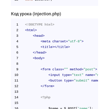
Код урока (injection.php)
1
<!DOCTYPE html>
2
<
html
>
3
<
head
>
4
<
meta
charset
=
"utf-8"
>
5
<
title
>
</
title
>
6
</
head
>
7
<
body
>
8
9
<
form
class
=
""
method
=
"post"
>
10
<
input
type
=
"text"
name
=
"name"
11
<
button
type
=
"submit"
name
=
"but
12
</
form
>
13
14
<?php
15
16
            $name = $_POST[
'name'
];