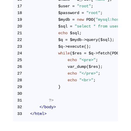
17
            $user = 
"root"
;
18
            $password = 
"root"
;
19
            $mydb = 
new
 PDO(
"mysql:host=loc
20
            $sql = 
"select * from users whe
21
echo
 $sql;
22
            $q = $mydb->query($sql);
23
            $q->execute();
24
while
($res = $q->fetch(PDO::FET
25
echo
"<pre>"
;
26
                var_dump($res);
27
echo
"</pre>"
;
28
echo
"<br>"
;
29
            }
30
31
?>
32
</
body
>
33
</
html
>