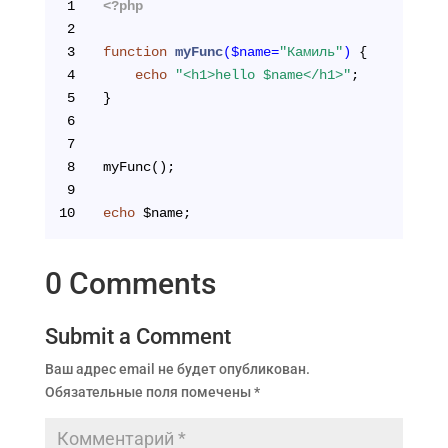
1
<?php
2
3
function
myFunc
($name=
"Камиль"
)
{
4
echo
"<h1>hello $name</h1>"
;
5
}
6
7
8
myFunc();
9
10
echo
 $name;
0 Comments
Submit a Comment
Ваш адрес email не будет опубликован.
Обязательные поля помечены
*