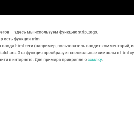
тегов — здесь мы используем функцию strip_tags.
hp есть функция trim.
ях ввода html теги (например, пользователь вводит комментарий, 
cialchars. Эта функция преобразует специальные символы в html с
айти в интернете. Для примера прикрепляю
ссылку
.