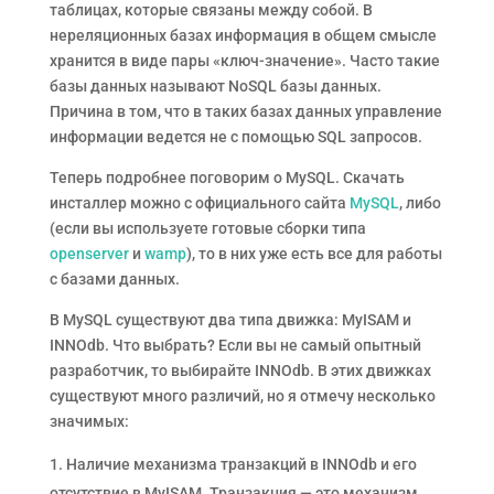
таблицах, которые связаны между собой. В
нереляционных базах информация в общем смысле
хранится в виде пары «ключ-значение». Часто такие
базы данных называют NoSQL базы данных.
Причина в том, что в таких базах данных управление
информации ведется не с помощью SQL запросов.
Теперь подробнее поговорим о MySQL. Скачать
инсталлер можно с официального сайта
MySQL
, либо
(если вы используете готовые сборки типа
openserver
и
wamp
), то в них уже есть все для работы
с базами данных.
В MySQL существуют два типа движка: MyISAM и
INNOdb. Что выбрать? Если вы не самый опытный
разработчик, то выбирайте INNOdb. В этих движках
существуют много различий, но я отмечу несколько
значимых:
Наличие механизма транзакций в INNOdb и его
отсутствие в MyISAM. Транзакция — это механизм,