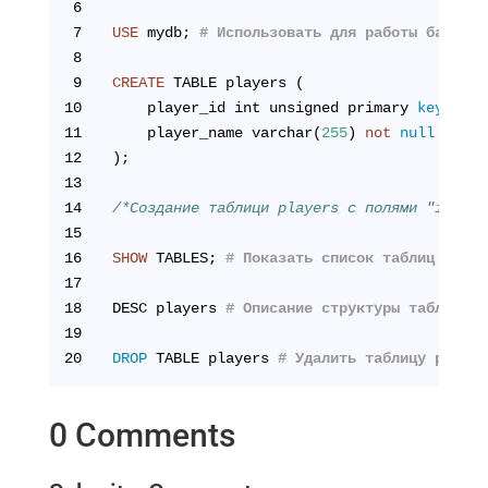
6
7
USE
 mydb; 
# Использовать для работы базу да
8
9
CREATE
 TABLE players (
10
	player_id int unsigned primary 
key
 auto
11
	player_name varchar(
255
) 
not
null
12
);
13
14
/*Создание таблици players с полями "id игр
15
16
SHOW
 TABLES; 
# Показать список таблиц в баз
17
18
DESC players 
# Описание структуры таблицы p
19
20
DROP
 TABLE players 
# Удалить таблицу player
0 Comments