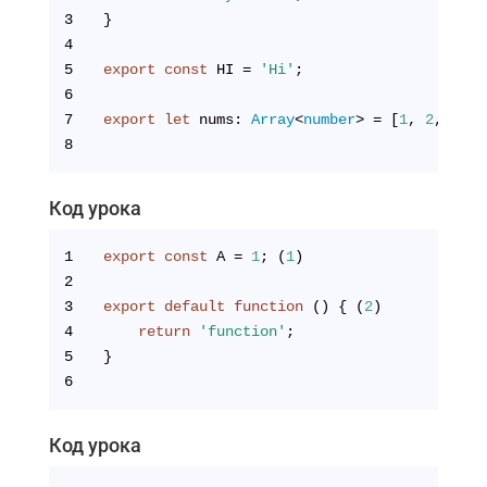
3
}
4
5
export
const
 HI = 
'Hi'
;
6
7
export
let
 nums: 
Array
<
number
> = [
1
, 
2
, 
3
];
8
Код урока
1
export
const
 A = 
1
; (
1
)
2
3
export
default
function
 (
) 
{ (
2
)
4
return
'function'
;
5
}
6
Код урока