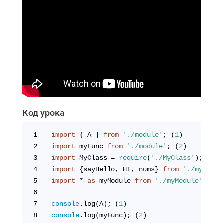
Код урока
1
import
 { A } 
from
'./module'
; (
1
)
2
import
 myFunc 
from
'./module'
; (
2
)
3
import
 MyClass = 
require
(
'./MyClass'
); (
3
)
4
import
 {sayHello, HI, nums} 
from
'./myModul
5
import
 * 
as
 myModule 
from
'./myModule'
; (
4
)
6
7
console
.log(A); (
1
)
8
console
.log(myFunc); (
2
)