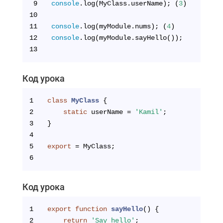
9
console
.log(MyClass.userName); (
3
)
10
11
console
.log(myModule.nums); (
4
)
12
console
.log(myModule.sayHello());
13
Код урока
1
class
MyClass
{
2
static
 userName = 
'Kamil'
;
3
}
4
5
export
 = MyClass;
6
Код урока
1
export
function
sayHello
(
) 
{
2
return
'Say hello'
;