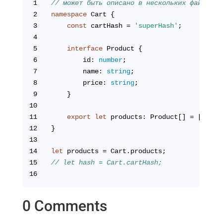
1
// может быть описано в нескольких файлах
2
namespace
 Cart {
3
const
 cartHash = 
'superHash'
;
4
5
interface
 Product {
6
        id: 
number
;
7
        name: 
string
;
8
        price: 
string
;
9
    }
10
11
export
let
 products: Product[] = [];
12
}
13
14
let
 products = Cart.products;
15
// let hash = Cart.cartHash;
16
0 Comments