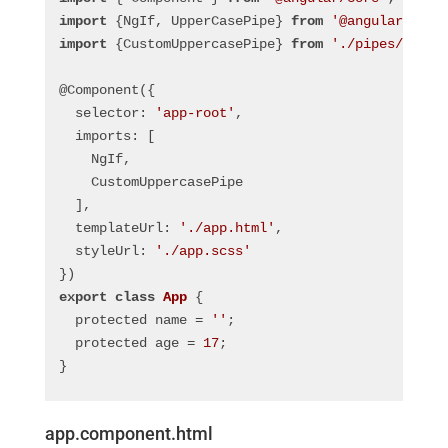
import
 {NgIf, UpperCasePipe} 
from
'@angular/comm
import
 {CustomUppercasePipe} 
from
'./pipes/custo
@Component({
  selector: 
'app-root'
,
  imports: [
    NgIf,
    CustomUppercasePipe
  ],
  templateUrl: 
'./app.html'
,
  styleUrl: 
'./app.scss'
})
export
class
App
 {
  protected name = 
''
;
  protected age = 
17
;
}
app.component.html