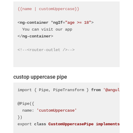
{{name | customUppercase}}
<
ng-container
 *
ngIf
=
"age >= 18"
>
  You can visit our app
</
ng-container
>
<!--<router-outlet />-->
custop uppercase pipe
import { Pipe, PipeTransform } 
from
'@angular/co
@Pipe({
  name: 
'customUppercase'
})
export 
class
CustomUppercasePipe
implements
Pipe