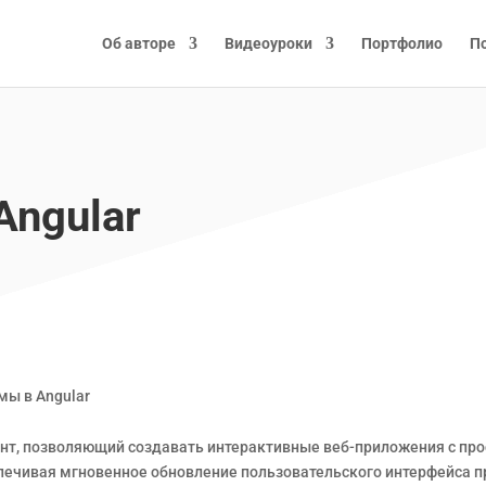
Об авторе
Видеоуроки
Портфолио
П
Angular
мы в Angular
нт, позволяющий создавать интерактивные веб-приложения с прос
печивая мгновенное обновление пользовательского интерфейса п