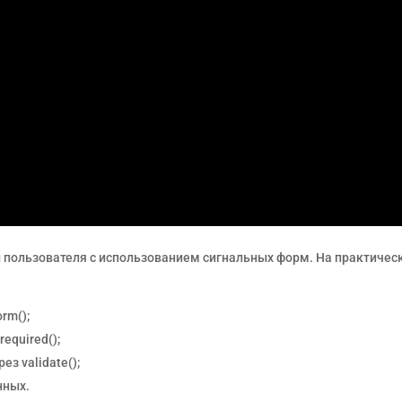
 пользователя с использованием сигнальных форм. На практичес
rm();
equired();
з validate();
нных.