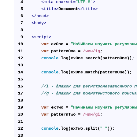
4
<
meta
charset
=
"UTF-8"
>
5
<
title
>
Document
</
title
>
6
</
head
>
7
<
body
>
8
9
<
script
>
10
var
 exOne = 
"НаЧИНаем изучать регулярны
11
var
 patternOne = 
/чин/ig
;
12
console
.log(exOne.search(patternOne)); 
13
14
console
.log(exOne.match(patternOne));
15
16
//i - флажок для регистронезависимого п
17
//g - флажок для полнотекстового поиска
18
19
var
 exTwo = 
"Начинаем изучать регулярны
20
var
 patternTwo = 
/чин/gi
;
21
22
console
.log(exTwo.split(
" "
));
23