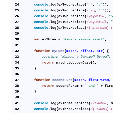
24
console
.log(exTwo.replace(
" "
, 
":"
));
25
console
.log(exTwo.replace(
/ /g
, 
":"
));
26
console
.log(exTwo.replace(
/изучать/
, 
"$
27
console
.log(exTwo.replace(
/изучать/i
, 
"
28
console
.log(exTwo.replace(
/(начинаем) (
29
30
var
 exThree = 
"Камиль камиль kamil"
;
31
32
function
myFunc
(
match, offset, str
) 
{
33
//return "Камиль с большой буквы";
34
return
 match.toUpperCase();
35
	}
36
37
function
secondFunc
(
match, firstParam, 
38
return
 secondParam + 
" and "
 + firs
39
	}
40
41
console
.log(exThree.replace(
/камиль/
, m
42
console
.log(exThree.replace(
/(камиль) (