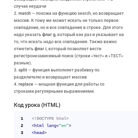
случае неудачи
2.
match
— похожа на функцию search, но возвращает
массив. К тому же может искать не только первое
совпадение, но и все совпадения в строке. Для этого
надо указать
флаг g
, который как раз и указывает на
то, что искать надо все совпадения. Также важно
отметить
флаг i
, который позволяет вести
регистронезависимый поиск (строки «тест» и «ТЕСТ»
разные).
3.
split
— функция выполняет разбивку по
разделителю и возвращает массив
4.
replace
— мощная функция для работы со
строками регулярными выражениями.
Код урока (HTML)
1
<!DOCTYPE html>
2
<
html
lang
=
"en"
>
3
<
head
>