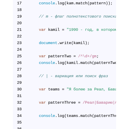
17
console
.log(kam.match(pattern));
18
19
// m - флаг полнотекстового поиска
20
21
var
 kamil = 
"1990 - год, в котором я ро
22
23
document
.write(kamil);
24
25
var
 patternTwo = 
/^\d+/gm
;
26
console
.log(kamil.match(patternTwo));
27
28
// | - вариация или поиск фраз
29
30
var
 teams = 
"Я болею за Реал, Баварию и
31
32
var
 patternThree = 
/Реал|Баварию|Арсена
33
34
console
.log
35
36