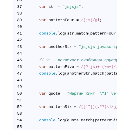
37
var
 str = 
"jsjsjs"
;
38
39
var
 patternFour = 
/(js)/gi
;
40
41
console
.log(str.match(patternFour));
42
43
var
 anotherStr = 
"jsjsjs javascript"
;
44
45
// ?: - исключает скобочную группу из р
46
var
 patternFive = 
/(?:js)+ (\w+)/i
;
47
console
48
49
50
var
 quote = 
"Мартин Кинг: \"I' ve a dre
51
52
var
 patternSix = 
/(['"])(.*?)\1/g
;
53
54
console
.log(quote.match(patternSix));
55