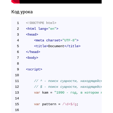
Код урока
1
<!DOCTYPE html>
2
<
html
lang
=
"en"
>
3
<
head
>
4
<
meta
charset
=
"UTF-8"
>
5
<
title
>
Document
</
title
>
6
</
head
>
7
<
body
>
8
9
<
script
>
10
11
// ^ - поиск сущности, находящейся в на
12
// $ - поиск сущности, находящейся в ко
13
var
 kam = 
"1990 - год, в котором я роди
14
15
var
 pattern = 
/\d+$/g
;
16