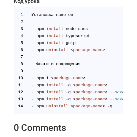
Код урока
1
Установка пакетов
2
3
- npm 
install
 node-sass
4
- npm 
install
 typescript
5
- npm 
install
 gulp
6
- npm 
uninstall
 <
package
-
name
>
7
8
  Флаги и сокращения
9
10
- npm i <
package
-
name
> 
11
- npm 
install
 -g <
package
-
name
>
12
- npm 
install
 -g <
package
-
name
> 
--save
13
- npm 
install
 -g <
package
-
name
> 
--save-dev
14
- npm 
uninstall
 <
package
-
name
> -g
0 Comments