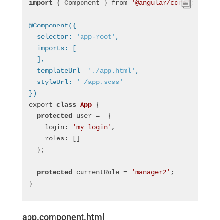
import
 { Component } from 
'@angular/core'
;
@Component({
  selector: 
'app-root'
,
  imports: [
  ],
  templateUrl: 
'./app.html'
,
  styleUrl: 
'./app.scss'
})
export 
class
App
{
protected
 user =  {
    login: 
'my login'
,
    roles: []
  };
protected
 currentRole = 
'manager2'
;
}
app.component.html