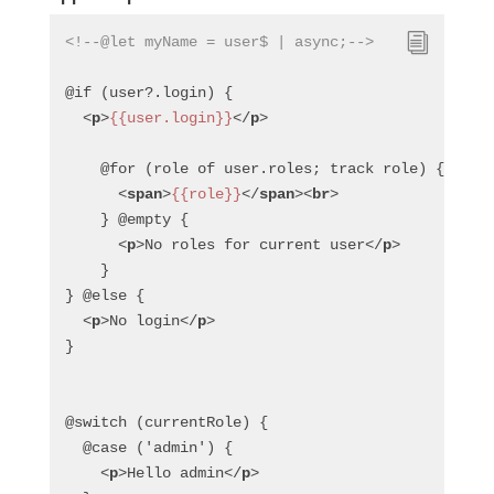
<!--@let myName = user$ | async;-->
@if (user?.login) {
<
p
>
{{user.login}}
</
p
>
    @for (role of user.roles; track role) {
<
span
>
{{role}}
</
span
>
<
br
>
    } @empty {
<
p
>
No roles for current user
</
p
>
    }
} @else {
<
p
>
No login
</
p
>
}
@switch (currentRole) {
  @case ('admin') {
<
p
>
Hello admin
</
p
>