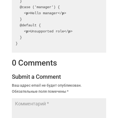
  }
  @case ('manager') {
<
p
>
Hello manager
</
p
>
  }
  @default {
<
p
>
Unsupported role
</
p
>
  }
}
0 Comments
Submit a Comment
Ваш адрес email не будет опубликован.
Обязательные поля помечены
*