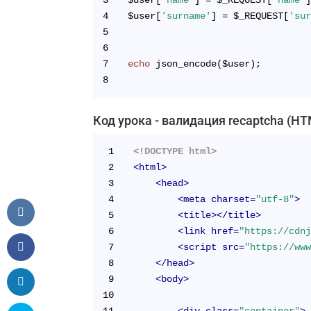
3
$user[
'name'
] = $_REQUEST[
'name'
4
$user[
'surname'
] = $_REQUEST[
'su
5
6
7
echo
 json_encode($user);
8
Код урока - валидация recaptcha (H
1
<!DOCTYPE html>
2
<
html
>
3
<
head
>
4
<
meta
charset
=
"utf-8"
>
5
<
title
>
</
title
>
6
<
link
href
=
"https://cdn
7
<
script
src
=
"https://ww
8
</
head
>
9
<
body
>
10