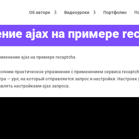
Об авторе
Видеоуроки
Портфолио
П
ние ajax на примере re
именение ajax на примере recaptcha
полним практическое упражнение с применением сервиса recaptch
а — урл, на который отправляется запрос и настройки. Настроек 
влять настройками ajax запроса.