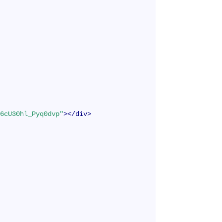
r6cU30hl_Pyq0dvp"
>
</
div
>
>