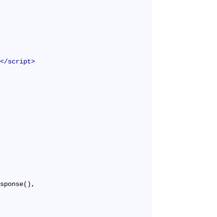
>
</
script
>
esponse(),