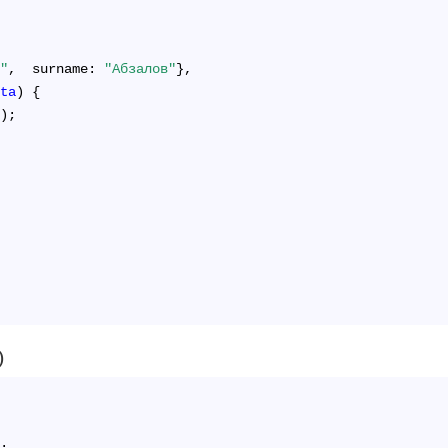
ь"
,  surname: 
"Абзалов"
},
ata
) 
{
a);
)