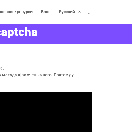
олезные ресурсы
Блог
Русский
captcha
a.
у метода ajax очень много. Поэтому у