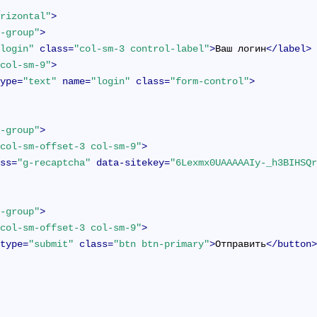
orizontal"
>
m-group"
>
"login"
class
=
"col-sm-3 control-label"
>
Ваш логин
</
label
>
"col-sm-9"
>
type
=
"text"
name
=
"login"
class
=
"form-control"
>
m-group"
>
"col-sm-offset-3 col-sm-9"
>
ass
=
"g-recaptcha"
data-sitekey
=
"6Lexmx0UAAAAAIy-_h3BIHSQ
m-group"
>
"col-sm-offset-3 col-sm-9"
>
type
=
"submit"
class
=
"btn btn-primary"
>
Отправить
</
button