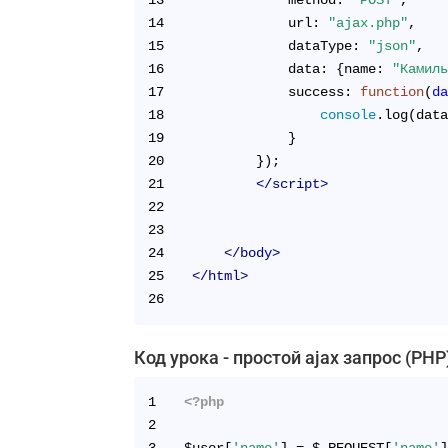
13
            method: 
"POST"
,
14
            url: 
"ajax.php"
,
15
            dataType: 
"json"
,
16
            data: {name: 
"Камил
17
            success: 
function
(
d
18
console
.log(dat
19
            }
20
        });
21
</
script
>
22
23
24
</
body
>
25
</
html
>
26
Код урока - простой ajax запрос (PHP
1
<?php
2