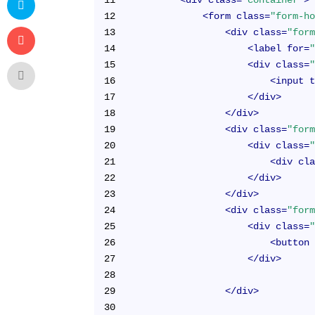
11
<
div
class
=
"container"
>
12
<
form
class
=
"form-h
13
<
div
class
=
"for
14
<
label
for
=
15
<
div
class
=
16
<
input
17
</
div
>
18
</
div
>
19
<
div
class
=
"for
20
<
div
class
=
21
<
div
cl
22
</
div
>
23
</
div
>
24
<
div
class
=
"for
25
<
div
class
=
26
<
button
27
</
div
>
28
29
</
div
>
30