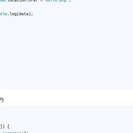
dow
.location.href =
'hello.php'
;
{
sole
.log(data);
P)
'
]) {