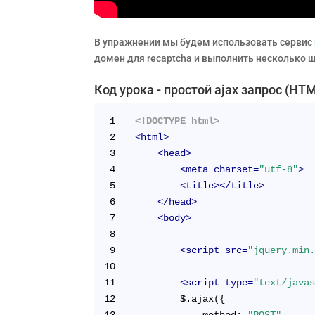
В упражнении мы будем использовать сервис
домен для recaptcha и выполнить несколько ш
Код урока - простой ajax запрос (HT
1
<!DOCTYPE html>
2
<
html
>
3
<
head
>
4
<
meta
charset
=
"utf-8"
>
5
<
title
>
</
title
>
6
</
head
>
7
<
body
>
8
9
<
script
src
=
"jquery.min
10
11
<
script
type
=
"text/java
12
        $.ajax({