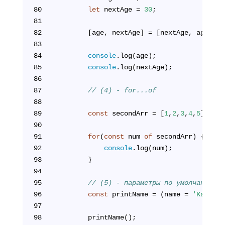
80
let
 nextAge = 
30
;
81
82
        [age, nextAge] = [nextAge, age];
83
84
console
.log(age);
85
console
.log(nextAge);
86
87
// (4) - for...of
88
89
const
 secondArr = [
1
,
2
,
3
,
4
,
5
];
90
91
for
(
const
 num 
of
 secondArr) {
92
console
.log(num);       
93
        }
94
95
// (5) - параметры по умолчанию
96
const
 printName = (name = 
'Камиль'
97
98
        printName();