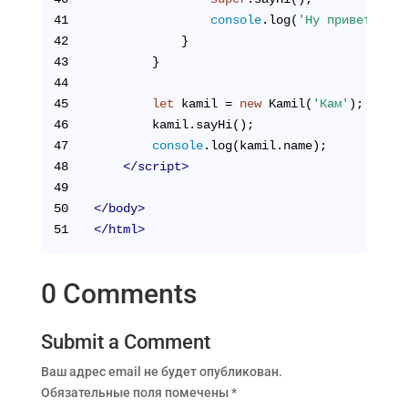
41
console
.log(
'Ну привет'
);
42
            }
43
        }
44
45
let
 kamil = 
new
 Kamil(
'Кам'
);
46
        kamil.sayHi();
47
console
.log(kamil.name);
48
</
script
>
49
50
</
body
>
51
</
html
>
0 Comments
Submit a Comment
Ваш адрес email не будет опубликован.
Обязательные поля помечены
*