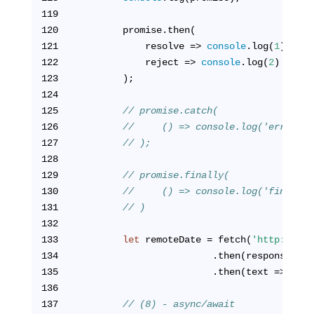
119
120
        promise.then(
121
            resolve => 
console
.log(
1
),
122
            reject => 
console
.log(
2
)
123
        );
124
125
// promise.catch(
126
//     () => console.log('error')
127
// );
128
129
// promise.finally(
130
//     () => console.log('finally'
131
// )
132
133
let
 remoteDate = fetch(
'http://jso
134
                        .then(response => 
135
                        .then(text => 
cons
136
137
// (8) - async/await