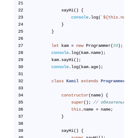
21
22
            sayHi() {
23
console
.log(
`
${this.name}
, 
24
            }
25
        }
26
27
let
 kam = 
new
 Programmer(
29
);
28
console
.log(kam.name);
29
        kam.sayHi();
30
console
.log(kam.age);
31
32
class
Kamil
extends
Programmer
{
33
34
constructor
(name) {
35
super
(); 
// обязательно для
36
this
.name = name;
37
            }
38
39
            sayHi() {
40
super
.sayHi();