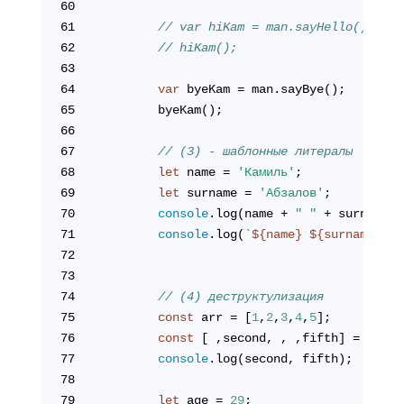
60
61
// var hiKam = man.sayHello();
62
// hiKam();
63
64
var
 byeKam = man.sayBye();
65
        byeKam();
66
67
// (3) - шаблонные литералы
68
let
 name = 
'Камиль'
;
69
let
 surname = 
'Абзалов'
;
70
console
.log(name + 
" "
 + surname);
71
console
.log(
`
${name}
${surname}
`
);
72
73
74
// (4) деструктулизация
75
const
 arr = [
1
,
2
,
3
,
4
,
5
];
76
const
 [ ,second, , ,fifth] = arr;
77
console
.log(second, fifth);
78
79
let
 age = 
29
;