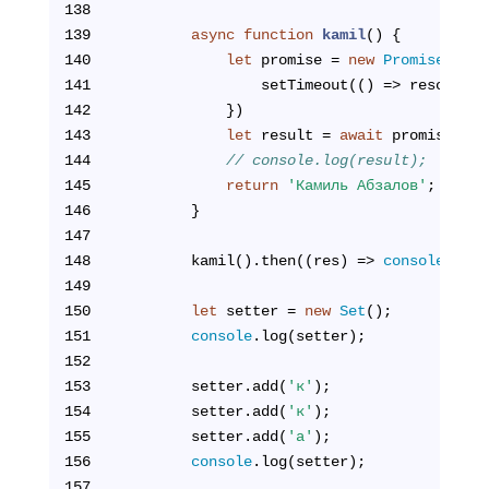
138
139
async
function
kamil
(
) 
{
140
let
 promise = 
new
Promise
((res
141
                setTimeout(() => resolve(
"
142
            })
143
let
 result = 
await
 promise;
144
// console.log(result);
145
return
'Камиль Абзалов'
;
146
        }
147
148
        kamil().then((res) => 
console
.log(
149
150
let
 setter = 
new
Set
();
151
console
.log(setter);
152
153
        setter.add(
'к'
);
154
        setter.add(
'к'
);
155
        setter.add(
'а'
);
156
console
.log(setter);
157