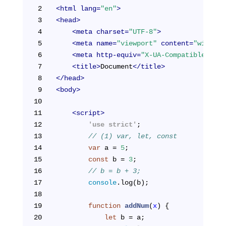
2
<
html
lang
=
"en"
>
3
<
head
>
4
<
meta
charset
=
"UTF-8"
>
5
<
meta
name
=
"viewport"
content
=
"width=d
6
<
meta
http-equiv
=
"X-UA-Compatible"
con
7
<
title
>
Document
</
title
>
8
</
head
>
9
<
body
>
10
11
<
script
>
12
        'use strict'
;
13
// (1) var, let, const
14
var
 a = 
5
;
15
const
 b = 
3
;
16
// b = b + 3;
17
console
.log(b);
18
19
function
addNum
(
x
) 
{
20
let
 b = a;