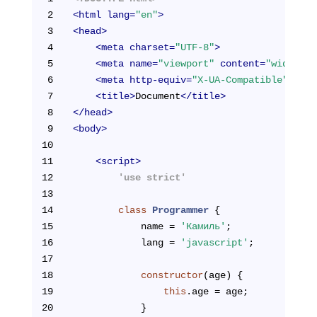
2
<
html
lang
=
"en"
>
3
<
head
>
4
<
meta
charset
=
"UTF-8"
>
5
<
meta
name
=
"viewport"
content
=
"width=de
6
<
meta
http-equiv
=
"X-UA-Compatible"
cont
7
<
title
>
Document
</
title
>
8
</
head
>
9
<
body
>
10
11
<
script
>
12
        'use strict'
13
14
class
Programmer
{
15
            name = 
'Камиль'
;
16
            lang = 
'javascript'
;
17
18
constructor
(age) {
19
this
.age = age;
20
            }