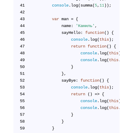
41
console
.log(summa(
5
,
11
));
42
43
var
 man = {
44
            name: 
'Камиль'
,
45
            sayHello: 
function
(
) 
{
46
console
.log(
this
);
47
return
function
(
) 
{
48
console
.log(
this
);
49
console
.log(
this
.name 
50
                }
51
            },
52
            sayBye: 
function
(
) 
{
53
console
.log(
this
);
54
return
 () => {
55
console
.log(
this
);
56
console
.log(
this
.name 
57
                }
58
            }
59
        }