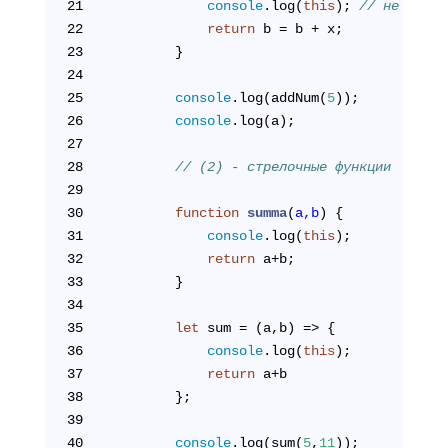
21
console
.log(
this
); 
// не в стр
22
return
 b = b + x;
23
        }
24
25
console
.log(addNum(
5
));
26
console
.log(a);
27
28
// (2) - стрелочные функции
29
30
function
summa
(
a,b
) 
{
31
console
.log(
this
);
32
return
 a+b;
33
        }
34
35
let
 sum = (a,b) => {
36
console
.log(
this
);
37
return
 a+b
38
        };
39
40
console
.log(sum(
5
,
11
));