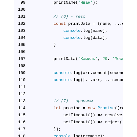
99
        printName(
'Иван'
);
100
101
// (6) - rest
102
const
 printData = (name, ...data) 
103
console
.log(name);
104
console
.log(data);
105
        }
106
107
        printData(
'Камиль'
, 
29
, 
'Москва'
);
108
109
console
.log(arr.concat(secondArr))
110
console
.log([...arr, ...secondArr]
111
112
113
// (7) - промисы
114
let
 promise = 
new
Promise
((resolve
115
            setTimeout(() => resolve(), 
30
116
            setTimeout(() => reject(), 
200
117
        });
118
console
.log(promise);