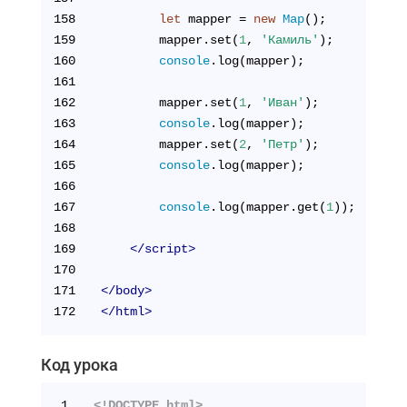
158
let
 mapper = 
new
Map
();
159
        mapper.set(
1
, 
'Камиль'
);
160
console
.log(mapper);
161
162
        mapper.set(
1
, 
'Иван'
);
163
console
.log(mapper);
164
        mapper.set(
2
, 
'Петр'
);
165
console
.log(mapper);
166
167
console
.log(mapper.get(
1
));
168
169
</
script
>
170
171
</
body
>
172
</
html
>
Код урока
1
<!DOCTYPE html>