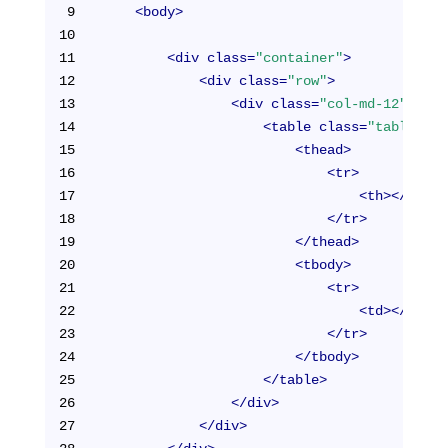
9
<
body
>
10
11
<
div
class
=
"container"
>
12
<
div
class
=
"row"
>
13
<
div
class
=
"col-md-12"
>
14
<
table
class
=
"table tab
15
<
thead
>
16
<
tr
>
17
<
th
>
</
th
>
18
</
tr
>
19
</
thead
>
20
<
tbody
>
21
<
tr
>
22
<
td
>
</
td
>
23
</
tr
>
24
</
tbody
>
25
</
table
>
26
</
div
>
27
</
div
>