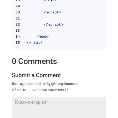
28
</
div
>
29
30
<
script
>
31
32
</
script
>
33
34
</
body
>
35
</
html
>
0 Comments
Submit a Comment
Ваш адрес email не будет опубликован.
Обязательные поля помечены
*