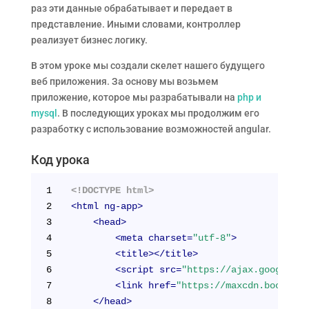
раз эти данные обрабатывает и передает в
представление. Иными словами, контроллер
реализует бизнес логику.
В этом уроке мы создали скелет нашего будущего
веб приложения. За основу мы возьмем
приложение, которое мы разрабатывали на
php и
mysql
. В последующих уроках мы продолжим его
разработку с использование возможностей angular.
Код урока
1
<!DOCTYPE html>
2
<
html
ng-app
>
3
<
head
>
4
<
meta
charset
=
"utf-8"
>
5
<
title
>
</
title
>
6
<
script
src
=
"https://ajax.googleapi
7
<
link
href
=
"https://maxcdn.bootstra
8
</
head
>