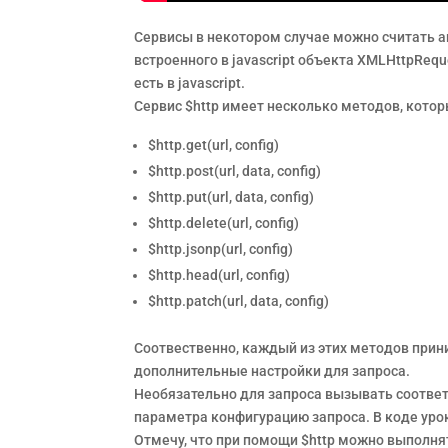
Сервисы в некотором случае можно считать ан
встроенного в javascript объекта XMLHttpRequ
есть в javascript.
Сервис $http имеет несколько методов, котор
$http.get(url, config)
$http.post(url, data, config)
$http.put(url, data, config)
$http.delete(url, config)
$http.jsonp(url, config)
$http.head(url, config)
$http.patch(url, data, config)
Соотвественно, каждый из этих методов приним
дополнительные настройки для запроса.
Необязательно для запроса вызывать соответ
параметра конфигурацию запроса. В коде уро
Отмечу, что при помощи $http можно выполнят