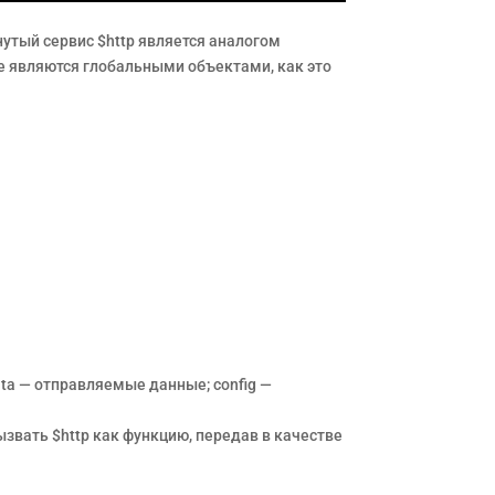
нутый сервис $http является аналогом
 не являются глобальными объектами, как это
ata — отправляемые данные; config —
вать $http как функцию, передав в качестве