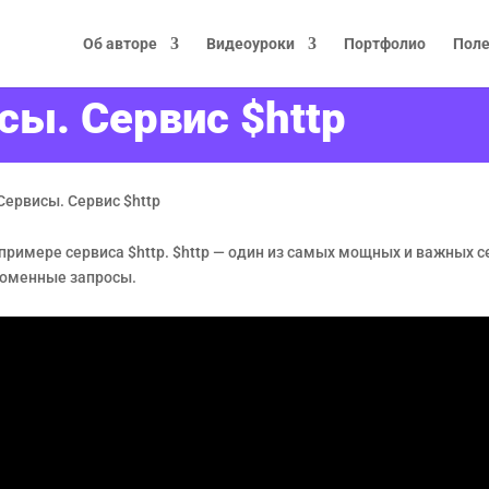
Об авторе
Видеоуроки
Портфолио
Поле
исы. Сервис $http
 Сервисы. Сервис $http
примере сервиса $http. $http — один из самых мощных и важных се
 доменные запросы.