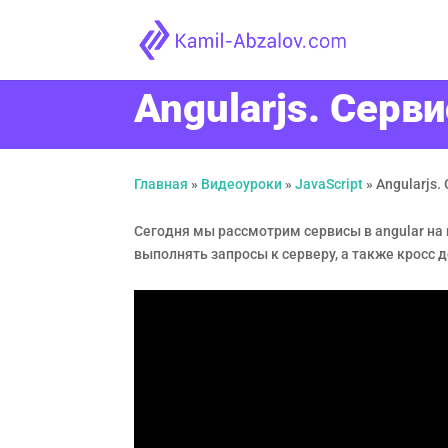
Angularjs. Серв
Главная
»
Видеоуроки
»
JavaScript
»
Angularjs.
Сегодня мы рассмотрим сервисы в angular на 
выполнять запросы к серверу, а также кросс