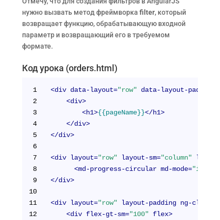
Отмечу, что для создания фильтров в AngularJS
нужно вызвать метод фреймворка
filter
, который
возвращает функцию, обрабатывающую входной
параметр и возвращающий его в требуемом
формате.
Код урока (orders.html)
1
<
div
data-layout
=
"row"
data-layout-padding
2
<
div
>
3
<
h1
>
{{pageName}}
</
h1
>
4
</
div
>
5
</
div
>
6
7
<
div
layout
=
"row"
layout-sm
=
"column"
layout
8
<
md-progress-circular
md-mode
=
"indete
9
</
div
>
10
11
<
div
layout
=
"row"
layout-padding
ng-cloak
n
12
<
div
flex-gt-sm
=
"100"
flex
>