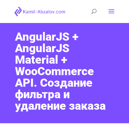
AngularJS +
AngularJS
Material +
WooCommerce
API. Создание
фильтра и
удаление заказа