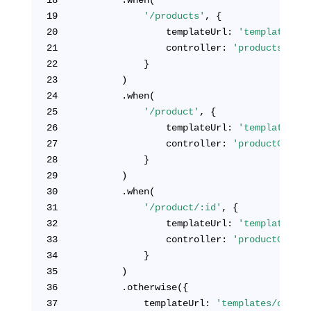
19
'/products'
, {
20
				templateUrl: 
'templates/pr
21
			    controller: 
'productsContr
22
			}
23
		)
24
		.when(
25
'/product'
, {
26
				templateUrl: 
'templates/pr
27
				controller: 
'productContro
28
			}
29
		)
30
		.when(
31
'/product/:id'
, {
32
				templateUrl: 
'templates/pr
33
				controller: 
'productContro
34
			}
35
		)
36
		.otherwise({
37
			templateUrl: 
'templates/orders