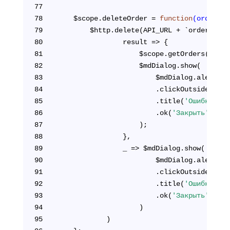
77
78
	$scope.deleteOrder = 
function
(orderId)
79
		$http.delete(API_URL + `orders/${
80
				result => {
81
					$scope.getOrders();
82
					$mdDialog.show(
83
						$mdDialog.alert()
84
						.clickOutsideToCl
85
						.title(
'Ошибка уда
86
						.ok(
'Закрыть'
)
87
					);
88
				},
89
				_ => $mdDialog.show(
90
						$mdDialog.alert()
91
						.clickOutsideToCl
92
						.title(
'Ошибка уда
93
						.ok(
'Закрыть'
)
94
					)
95
			)