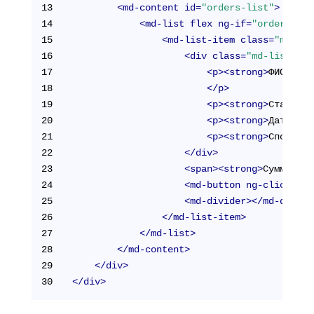
13
<
md-content
id
=
"orders-list"
>
14
<
md-list
flex
ng-if
=
"orders.len
15
<
md-list-item
class
=
"md-3-l
16
<
div
class
=
"md-list-ite
17
<
p
>
<
strong
>
ФИО поку
18
</
p
>
19
<
p
>
<
strong
>
Статус з
20
<
p
>
<
strong
>
Дата зак
21
<
p
>
<
strong
>
Способ о
22
</
div
>
23
<
span
>
<
strong
>
Сумма зак
24
<
md-button
ng-click
=
"de
25
<
md-divider
>
</
md-divide
26
</
md-list-item
>
27
</
md-list
>
28
</
md-content
>
29
</
div
>
30
</
div
>