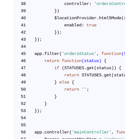
38
			controller: 
'ordersController'
39
        }) 
40
		$locationProvider.html5Mode({
41
			enabled: 
true
42
		});
43
});
44
45
app.filter(
'ordersStatus'
, 
function
(STATUS
46
return
function
(status)
{
47
if
 (STATUSES.get(status)) {
48
return
 STATUSES.get(status);
49
		} 
else
 {
50
return
''
;
51
		}
52
	}
53
});
54
55
56
app.controller(
'mainController'
, 
function
(