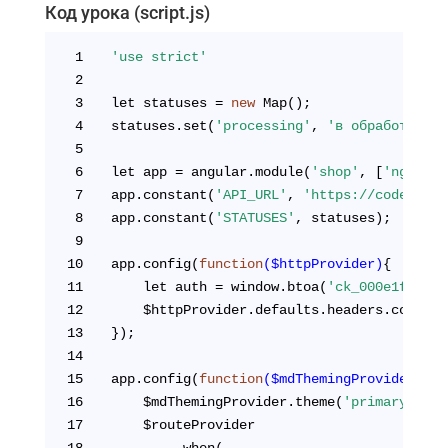
Код урока (script.js)
1
'use strict'
2
3
let statuses = 
new
 Map();
4
statuses.set(
'processing'
, 
'в обработке'
);
5
6
let app = angular.module(
'shop'
, [
'ngMater
7
app.constant(
'API_URL'
, 
'https://codetoget
8
app.constant(
'STATUSES'
, statuses);
9
10
app.config(
function
($httpProvider)
{
11
	let auth = window.btoa(
'ck_000e1f9b7fd
12
	$httpProvider.defaults.headers.common
13
});
14
15
app.config(
function
($mdThemingProvider, $r
16
	$mdThemingProvider.theme(
'primary'
).pr
17
	$routeProvider
18
		.when(