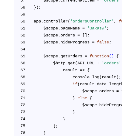
57
	$scope.currentNavItem = 
'orders'
;
58
});
59
60
app.controller(
'ordersController'
, 
functio
61
	$scope.pageName = 
'Заказы'
;
62
	$scope.orders = [];
63
	$scope.hideProgress = 
false
;
64
65
	$scope.getOrders = 
function
()
{
66
		$http.get(API_URL + 
'orders'
).then
67
			result => {
68
				console.log(result);
69
if
(result.data.length) {
70
					$scope.orders = resul
71
				} 
else
 {
72
					$scope.hideProgress = 
73
				}
74
			}
75
		);
76
	}