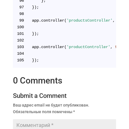
96
	};
97
});
98
99
app.controller(
'productsController'
, 
funct
100
101
});
102
103
app.controller(
'productController'
, 
functi
104
105
});
0 Comments
Submit a Comment
Ваш адрес email не будет опубликован.
Обязательные поля помечены
*