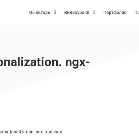
Об авторе
Видеоуроки
Портфолио
П
onalization. ngx-
ernationalization. ngx-translate