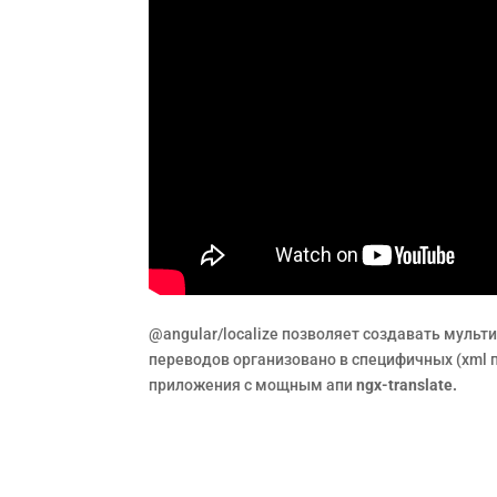
@angular/localize позволяет создавать муль
переводов организовано в специфичных (xml п
приложения с мощным апи
ngx-translate.