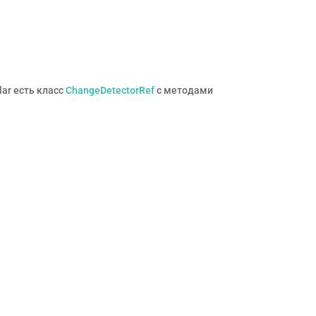
ar есть класс
ChangeDetectorRef
c методами