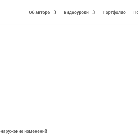
Об авторе
Видеоуроки
Портфолио
П
ужение
Обнаружение изменений