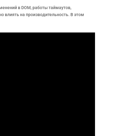
зменений в DOM, работы таймаутов,
но влиять на производительность. В этом