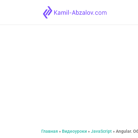
Angular. Обнар
изменений
Главная
»
Видеоуроки
»
JavaScript
»
Angular. 