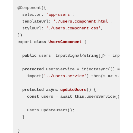
@Component({
  selector: 
'app-users'
, 
  templateUrl: 
'./users.component.html'
,
  styleUrl: 
'./users.component.css'
,
})
export 
class
UsersComponent
 {
public
 users: InputSignal<
string
[]> = input<
st
protected
 usersService = injectAsync(() =>
    import(
'../users.service'
).then(s => s.Users
protected
async
updateUsers
(
) 
{
const
 users = 
await
this
.usersService();
    users.updateUsers();
  }
}