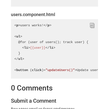
users.component.html
<
p
>
users works!
</
p
>
<
ul
>
  @for (user of users(); track user) {
<
li
>
{{user}}
</
li
>
  }
</
ul
>
<
button
 (
click
)=
"updateUsers()"
>
Update users
</
bu
0 Comments
Submit a Comment
Ваш адрес email не будет опубликован.