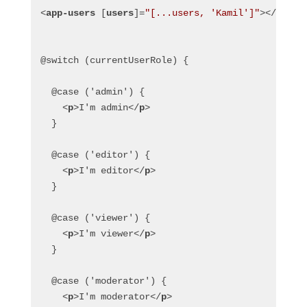
<
app-users
 [
users
]=
"[...users, 'Kamil']"
>
</
app-u
@switch (currentUserRole) {
  @case ('admin') {
<
p
>
I'm admin
</
p
>
  }
  @case ('editor') {
<
p
>
I'm editor
</
p
>
  }
  @case ('viewer') {
<
p
>
I'm viewer
</
p
>
  }
  @case ('moderator') {
<
p
>
I'm moderator
</
p
>