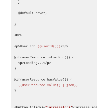
  }
  @default never;
}
<
hr
>
<
p
>
User id: 
{{userId()}}
</
p
>
@if(userResource.isLoading()) {
<
p
>
Loading...
</
p
>
}
@if(userResource.hasValue()) {
{{userResource.value() | json}}
}
<
button
 (
click
)=
"increaseId()"
>
Increase id
</
butt