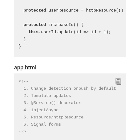
protected
 userResource = httpResource(() => `
h
protected
 increaseId() {
this
.userId.update(id => id + 
1
);
  }
}
app.html
<!--
  1. Change detection onpush by default
  2. Template updates
  3. @Service() decorator
  4. injectAsync
  5. Resource/httpResource
  6. Signal forms
-->