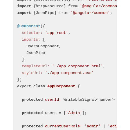
import
 {httpResource} from 
'@angular/common/http
import
 {JsonPipe} from 
'@angular/common'
;
@Component
({
  selector:
'app-root'
,
  imports:
 [
    UsersComponent,
    JsonPipe
  ],
  templateUrl:
'./app.component.html'
,
  styleUrl:
'./app.component.css'
})
export 
class
AppComponent
 {
protected
userId:
 WritableSignal<number> = sig
protected
 users = [
'Admin'
];
protected
currentUserRole:
'admin'
 | 
'editor'
 