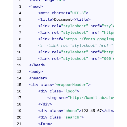
3
<
head
>
4
<
meta
charset
=
"UTF-8"
>
5
<
title
>
Document
</
title
>
6
<
link
rel
=
"stylesheet"
href
=
"style.css"
7
<
link
rel
=
"stylesheet"
href
=
"https://ne
8
<
link
href
=
'https://fonts.googleapis.co
9
<!--<link rel="stylesheet" href="font-a
10
<
link
rel
=
"stylesheet"
href
=
"https://ma
11
<
link
rel
=
"stylesheet"
href
=
"960.css"
>
12
</
head
>
13
<
body
>
14
<
header
>
15
<
div
class
=
"wrapperHeader"
>
16
<
div
class
=
"logo"
>
17
<
img
src
=
"http://kamil-abzalov.ru/w
18
</
div
>
19
<
div
class
=
"phone"
>
123-45-67
</
div
>
20
<
div
class
=
"search"
>
21
<
form
>