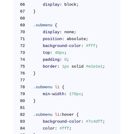
66
display
: block;
67
}
68
69
.submenu
 {
70
display
: none;
71
position
: absolute;
72
background-color
: 
#fff
;
73
top
: 
40px
;
74
padding
: 
0
;
75
border
: 
1px
 solid 
#e1e1e1
;
76
}
77
78
.submenu
li
 {
79
min-width
: 
170px
;
80
}
81
82
.submenu
li
:hover
 {
83
background-color
: 
#7c4dff
;
84
color
: 
#fff
;