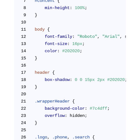
7
#content
 {
8
min-height
: 
100%
;
9
}
10
11
body
 {
12
font-family
: 
"Roboto"
, 
"Arial"
, sans-s
13
font-size
: 
16px
;
14
color
: 
#202020
;
15
}
16
17
header
 {
18
box-shadow
: 
0
0
15px
2px
#202020
;
19
}
20
21
.wrapperHeader
 {
22
background-color
: 
#7c4dff
;
23
overflow
: hidden;
24
}
25
26
.logo
, 
.phone
, 
.search
 {