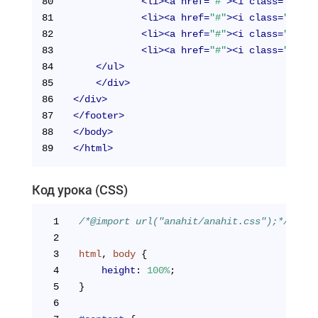
80
<
li
>
<
a
href
=
"#"
>
<
i
class
=
"fa fa
81
<
li
>
<
a
href
=
"#"
>
<
i
class
=
"fa fa
82
<
li
>
<
a
href
=
"#"
>
<
i
class
=
"fa fa
83
<
li
>
<
a
href
=
"#"
>
<
i
class
=
"fa fa
84
</
ul
>
85
</
div
>
86
</
div
>
87
</
footer
>
88
</
body
>
89
</
html
>
Код урока (CSS)
1
/*@import url("anahit/anahit.css");*/
2
3
html
, 
body
 {
4
height
: 
100%
;
5
}
6