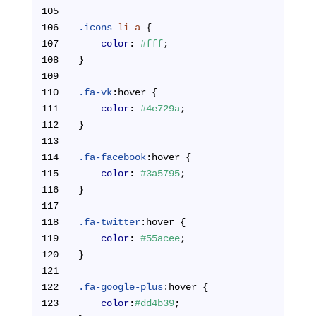
105
106
.icons
li
a
 {
107
color
: 
#fff
;
108
}
109
110
.fa-vk
:hover
 {
111
color
: 
#4e729a
;
112
}
113
114
.fa-facebook
:hover
 {
115
color
: 
#3a5795
;
116
}
117
118
.fa-twitter
:hover
 {
119
color
: 
#55acee
;
120
}
121
122
.fa-google-plus
:hover
 {
123
color
:
#dd4b39
;