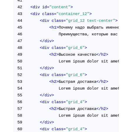
41
42
<
div
id
=
"content"
>
43
<
div
class
=
"container_12"
>
44
<
div
class
=
"grid_12 text-center"
>
45
<
h1
>
Почему надо выбрать именно нас
<
46
			Преимущества, которые вас удивя
47
</
div
>
48
<
div
class
=
"grid_6"
>
49
<
h2
>
Высокое качество
</
h2
>
50
			Lorem ipsum dolor sit amet, 
51
</
div
>
52
<
div
class
=
"grid_6"
>
53
<
h2
>
Быстрая доставка
</
h2
>
54
			Lorem ipsum dolor sit amet, 
55
</
div
>
56
<
div
class
=
"grid_4"
>
57
<
h2
>
Быстрая доставка
</
h2
>
58
			Lorem ipsum dolor sit amet, 
59
</
div
>
60
<
div
class
=
"grid_4"
>