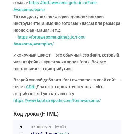
ссылке
https://fortawesome.github.io/Font-
Awesome/icons/
Также доступны некоторые дополнительные
инструменты, а именно готовые классы для размера
иконок, анимация, и т.д
—
https://fortawesome.github.io/Font-
Awesome/examples/
Иконочный шрифт — это обычный css файл, который
читает файлы шрифтов из папки fonts. Все это
поставляется в дистрибутиве.
Второй способ добавить font awesome на свой сайт —
через
CDN
. Для этого достаточно у тэга link в
аттрибуте href указать ссылку
https://www.bootstrapcdn.com/fontawesome/
Код урока (HTML)
1
<!DOCTYPE html>
2
<
html
lang
=
"ru"
>