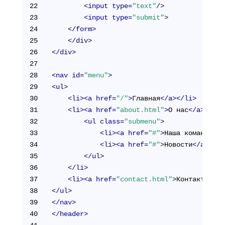
22
<
input
type
=
"text"
/>
23
<
input
type
=
"submit"
>
24
</
form
>
25
</
div
>
26
</
div
>
27
28
<
nav
id
=
"menu"
>
29
<
ul
>
30
<
li
>
<
a
href
=
"/"
>
Главная
</
a
>
</
li
>
31
<
li
>
<
a
href
=
"about.html"
>
О нас
</
a
>
32
<
ul
class
=
"submenu"
>
33
<
li
>
<
a
href
=
"#"
>
Наша команда
</
a
34
<
li
>
<
a
href
=
"#"
>
Новости
</
a
>
</
li
35
</
ul
>
36
</
li
>
37
<
li
>
<
a
href
=
"contact.html"
>
Контакты
</
a
>
38
</
ul
>
39
</
nav
>
40
</
header
>