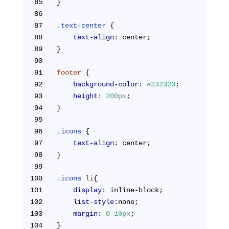
85
}
86
87
.text-center
 {
88
text-align
: center;
89
}
90
91
footer
 {
92
background-color
: 
#232323
;
93
height
: 
200px
;
94
}
95
96
.icons
 {
97
text-align
: center;
98
}
99
100
.icons
li
{
101
display
: inline-block;
102
list-style
:none;
103
margin
: 
0
10px
;
104
}