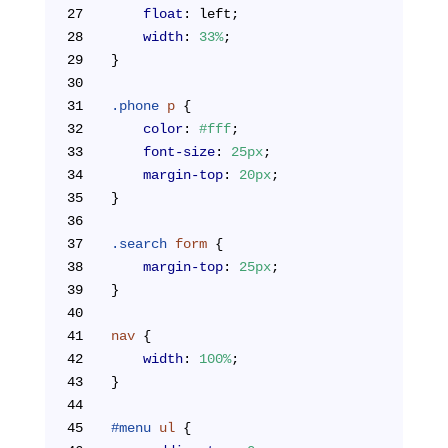
27
float
: left;
28
width
: 
33%
;
29
}
30
31
.phone
p
 {
32
color
: 
#fff
;
33
font-size
: 
25px
;
34
margin-top
: 
20px
;
35
}
36
37
.search
form
 {
38
margin-top
: 
25px
;
39
}
40
41
nav
 {
42
width
: 
100%
;
43
}
44
45
#menu
ul
 {