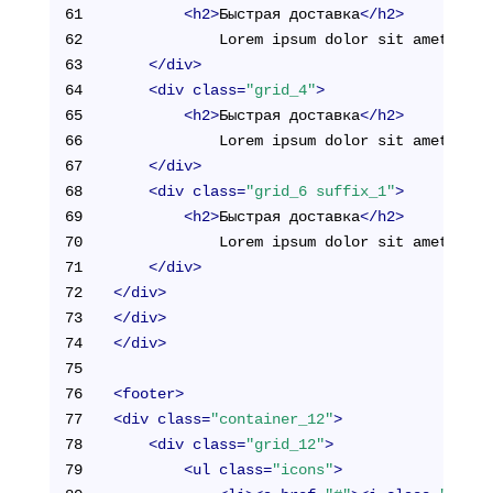
61
<
h2
>
Быстрая доставка
</
h2
>
62
			Lorem ipsum dolor sit amet, 
63
</
div
>
64
<
div
class
=
"grid_4"
>
65
<
h2
>
Быстрая доставка
</
h2
>
66
			Lorem ipsum dolor sit amet, 
67
</
div
>
68
<
div
class
=
"grid_6 suffix_1"
>
69
<
h2
>
Быстрая доставка
</
h2
>
70
			Lorem ipsum dolor sit amet, 
71
</
div
>
72
</
div
>
73
</
div
>
74
</
div
>
75
76
<
footer
>
77
<
div
class
=
"container_12"
>
78
<
div
class
=
"grid_12"
>
79
<
ul
class
=
"icons"
>