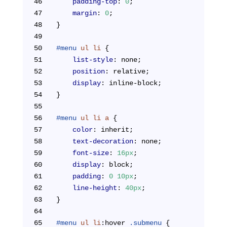
46
padding-top
: 
0
;
47
margin
: 
0
;
48
}
49
50
#menu
ul
li
 {
51
list-style
: none;
52
position
: relative;
53
display
: inline-block;
54
}
55
56
#menu
ul
li
a
 {
57
color
: inherit;
58
text-decoration
: none;
59
font-size
: 
16px
;
60
display
: block;
61
padding
: 
0
10px
;
62
line-height
: 
40px
;
63
}
64
65
#menu
ul
li
:hover
.submenu
 {