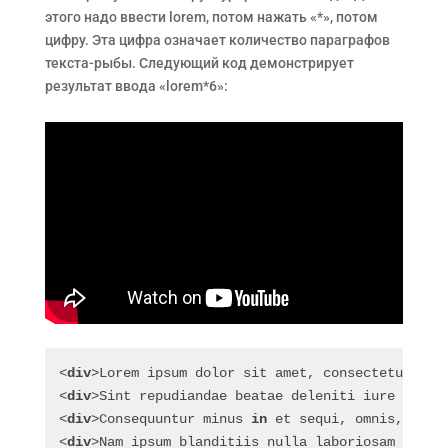
этого надо ввести lorem, потом нажать «*», потом
цифру. Эта цифра означает количество параграфов
текста-рыбы. Следующий код демонстрирует
результат ввода «lorem*6»:
<
div
>Lorem ipsum dolor sit amet, consectetur adi
<
div
>Sint repudiandae beatae deleniti iure inven
<
div
>Consequuntur minus 
in
 et sequi, omnis, corp
<
div
>Nam ipsum blanditiis nulla laboriosam facil