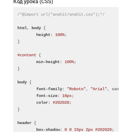
Код урока (CSS)
/*@import url("anahit/anahit.css");*/
html
, 
body
 {
height
: 
100%
;
}
#content
 {
min-height
: 
100%
;
}
body
 {
font-family
: 
"Roboto"
, 
"Arial"
, sans-ser
font-size
: 
16px
;
color
: 
#202020
;
}
header
 {
box-shadow
: 
0
0
15px
2px
#202020
;