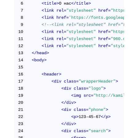
6
<
title
>
О нас
</
title
>
7
<
link
rel
=
"stylesheet"
href
=
"https://ne
8
<
link
href
=
'https://fonts.googleapis.co
9
<!--<link rel="stylesheet" href="font-a
10
<
link
rel
=
"stylesheet"
href
=
"https://ma
11
<
link
rel
=
"stylesheet"
href
=
"960.css"
>
12
<
link
rel
=
"stylesheet"
href
=
"style.css"
13
</
head
>
14
<
body
>
15
16
<
header
>
17
<
div
class
=
"wrapperHeader"
>
18
<
div
class
=
"logo"
>
19
<
img
src
=
"http://kamil-abza
20
</
div
>
21
<
div
class
=
"phone"
>
22
<
p
>
123-45-67
</
p
>
23
</
div
>
24
<
div
class
=
"search"
>
25
<
form
>