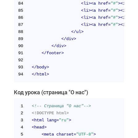
84
<
li
>
<
a
href
=
"#"
>
<
i
clas
85
<
li
>
<
a
href
=
"#"
>
<
i
clas
86
<
li
>
<
a
href
=
"#"
>
<
i
clas
87
<
li
>
<
a
href
=
"#"
>
<
i
clas
88
</
ul
>
89
</
div
>
90
</
div
>
91
</
footer
>
92
93
</
body
>
94
</
html
>
Код урока (страница "О нас")
1
<!-- Страница "О нас"-->
2
<!DOCTYPE html>
3
<
html
lang
=
"ru"
>
4
<
head
>
5
<
meta
charset
=
"UTF-8"
>