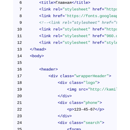
6
<
title
>
Главная
</
title
>
7
<
link
rel
=
"stylesheet"
href
=
"https://ne
8
<
link
href
=
'https://fonts.googleapis.co
9
<!--<link rel="stylesheet" href="font-a
10
<
link
rel
=
"stylesheet"
href
=
"https://ma
11
<
link
rel
=
"stylesheet"
href
=
"960.css"
>
12
<
link
rel
=
"stylesheet"
href
=
"style.css"
13
</
head
>
14
<
body
>
15
16
<
header
>
17
<
div
class
=
"wrapperHeader"
>
18
<
div
class
=
"logo"
>
19
<
img
src
=
"http://kamil-abza
20
</
div
>
21
<
div
class
=
"phone"
>
22
<
p
>
123-45-67
</
p
>
23
</
div
>
24
<
div
class
=
"search"
>
25
<
form
>