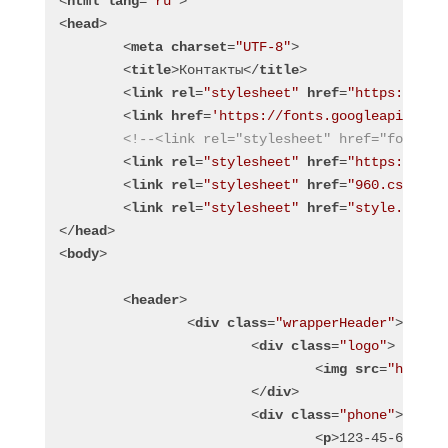
<
html
lang
=
"ru"
>
<
head
>
<
meta
charset
=
"UTF-8"
>
<
title
>
Контакты
</
title
>
<
link
rel
=
"stylesheet"
href
=
"https://nec
<
link
href
=
'https://fonts.googleapis.com
<!--<link rel="stylesheet" href="font-aw
<
link
rel
=
"stylesheet"
href
=
"https://max
<
link
rel
=
"stylesheet"
href
=
"960.css"
>
<
link
rel
=
"stylesheet"
href
=
"style.css"
>
</
head
>
<
body
>
<
header
>
<
div
class
=
"wrapperHeader"
>
<
div
class
=
"logo"
>
<
img
src
=
"http:/
</
div
>
<
div
class
=
"phone"
>
<
p
>
123-45-67
</
p
>