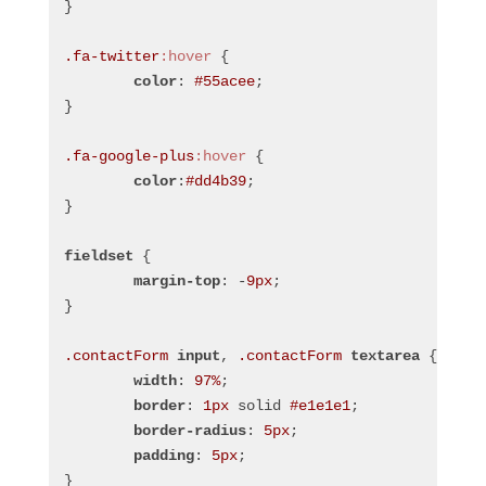
}
.fa-twitter
:hover
 {
color
: 
#55acee
;
}
.fa-google-plus
:hover
 {
color
:
#dd4b39
;
}
fieldset
 {
margin-top
: -
9px
;
}
.contactForm
input
, 
.contactForm
textarea
 {
width
: 
97%
;
border
: 
1px
 solid 
#e1e1e1
;
border-radius
: 
5px
;
padding
: 
5px
;
}