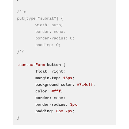
/*in
put[type="submit"] {
	width: auto;
	border: none;
	border-radius: 0;
	padding: 0;
}*/
.contactForm
button
 {
float
: right;
margin-top
: 
15px
;
background-color
: 
#7c4dff
;
color
: 
#fff
;
border
: none;
border-radius
: 
3px
;
padding
: 
3px
7px
;
}