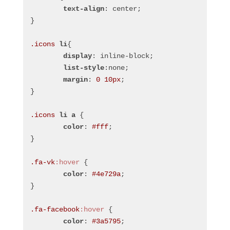
text-align
: center;
}
.icons
li
{
display
: inline-block;
list-style
:none;
margin
: 
0
10px
;
}
.icons
li
a
 {
color
: 
#fff
;
}
.fa-vk
:hover
 {
color
: 
#4e729a
;
}
.fa-facebook
:hover
 {
color
: 
#3a5795
;