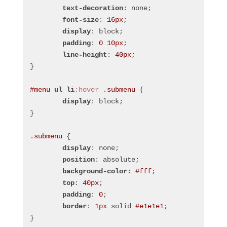
text-decoration
: none;
font-size
: 
16px
;
display
: block;
padding
: 
0
10px
;
line-height
: 
40px
;
}
#menu
ul
li
:hover
.submenu
 {
display
: block;
}
.submenu
 {
display
: none;
position
: absolute;
background-color
: 
#fff
;
top
: 
40px
;
padding
: 
0
;
border
: 
1px
 solid 
#e1e1e1
;
}