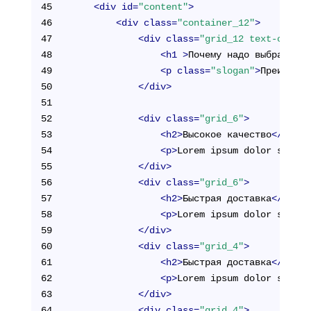
45
<
div
id
=
"content"
>
46
<
div
class
=
"container_12"
>
47
<
div
class
=
"grid_12 text-center
48
<
h1
 >
Почему надо выбрать им
49
<
p
class
=
"slogan"
>
Преимущес
50
</
div
>
51
52
<
div
class
=
"grid_6"
>
53
<
h2
>
Высокое качество
</
h2
>
54
<
p
>
Lorem ipsum dolor sit am
55
</
div
>
56
<
div
class
=
"grid_6"
>
57
<
h2
>
Быстрая доставка
</
h2
>
58
<
p
>
Lorem ipsum dolor sit am
59
</
div
>
60
<
div
class
=
"grid_4"
>
61
<
h2
>
Быстрая доставка
</
h2
>
62
<
p
>
Lorem ipsum dolor sit am
63
</
div
>
64
<
div
class
=
"grid_4"
>