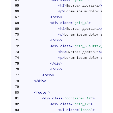
65
<
h2
>
Быстрая доставка
</
h2
>
66
<
p
>
Lorem ipsum dolor sit am
67
</
div
>
68
<
div
class
=
"grid_4"
>
69
<
h2
>
Быстрая доставка
</
h2
>
70
<
p
>
Lorem ipsum dolor sit am
71
</
div
>
72
<
div
class
=
"grid_6 suffix_1"
>
73
<
h2
>
Быстрая доставка
</
h2
>
74
<
p
>
Lorem ipsum dolor sit am
75
</
div
>
76
</
div
>
77
</
div
>
78
</
div
>
79
80
<
footer
>
81
<
div
class
=
"container_12"
>
82
<
div
class
=
"grid_12"
>
83
<
ul
class
=
"icons"
>