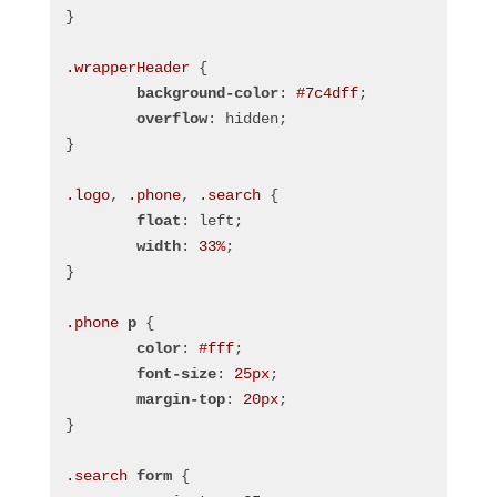
}
.wrapperHeader
 {
background-color
: 
#7c4dff
;
overflow
: hidden;
}
.logo
, 
.phone
, 
.search
 {
float
: left;
width
: 
33%
;
}
.phone
p
 {
color
: 
#fff
;
font-size
: 
25px
;
margin-top
: 
20px
;
}
.search
form
 {