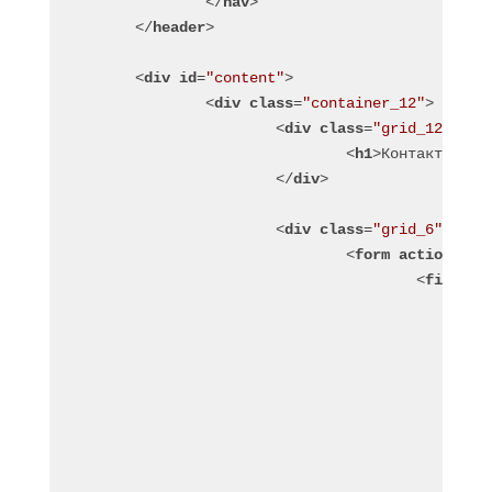
</
nav
>
</
header
>
<
div
id
=
"content"
>
<
div
class
=
"container_12"
>
<
div
class
=
"grid_12"
>
<
h1
>
Контакты
</
h1
</
div
>
<
div
class
=
"grid_6"
>
<
form
action
=
""
c
<
fieldse