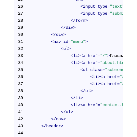
26
<
input
type
=
"text"
/>
27
<
input
type
=
"submit"
>
28
</
form
>
29
</
div
>
30
</
div
>
31
<
nav
id
=
"menu"
>
32
<
ul
>
33
<
li
>
<
a
href
=
"/"
>
Главная
</
a
>
34
<
li
>
<
a
href
=
"about.html"
>
О 
35
<
ul
class
=
"submenu"
>
36
<
li
>
<
a
href
=
"#"
>
Наш
37
<
li
>
<
a
href
=
"#"
>
Нов
38
</
ul
>
39
</
li
>
40
<
li
>
<
a
href
=
"contact.html"
>
41
</
ul
>
42
</
nav
>
43
</
header
>
44