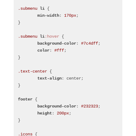
.submenu
li
 {
min-width
: 
170px
;
}
.submenu
li
:hover
 {
background-color
: 
#7c4dff
;
color
: 
#fff
;
}
.text-center
 {
text-align
: center;
}
footer
 {
background-color
: 
#232323
;
height
: 
200px
;
}
.icons
 {