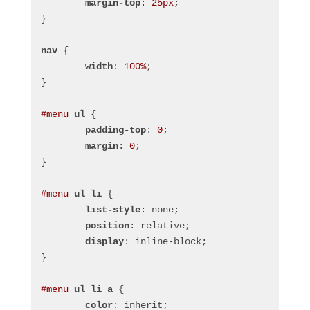
margin-top
: 
25px
;
}
nav
 {
width
: 
100%
;
}
#menu
ul
 {
padding-top
: 
0
;
margin
: 
0
;
}
#menu
ul
li
 {
list-style
: none;
position
: relative;
display
: inline-block;
}
#menu
ul
li
a
 {
color
: inherit;