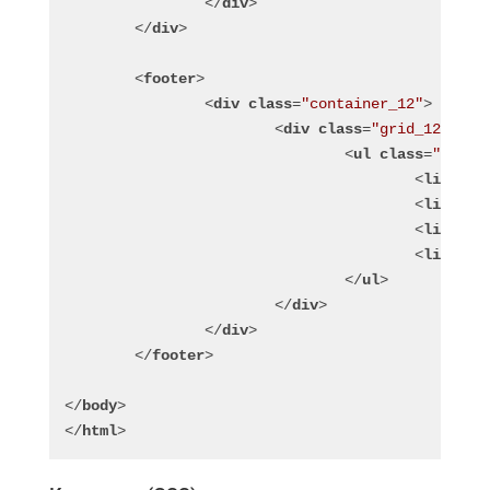
</
div
>
</
div
>
<
footer
>
<
div
class
=
"container_12"
>
<
div
class
=
"grid_12"
>
<
ul
class
=
"icons
<
li
>
<
a
h
<
li
>
<
a
h
<
li
>
<
a
h
<
li
>
<
a
h
</
ul
>
</
div
>
</
div
>
</
footer
>
</
body
>
</
html
>