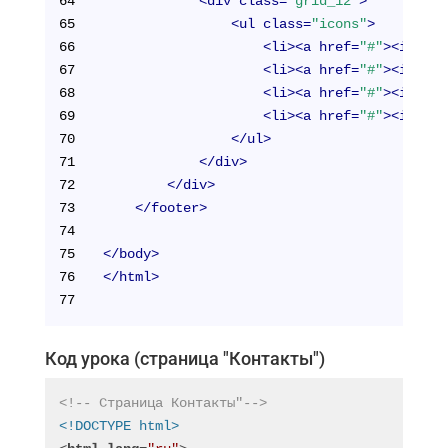
64
<
div
class
=
"grid_12"
>
65
<
ul
class
=
"icons"
>
66
<
li
>
<
a
href
=
"#"
>
<
i
clas
67
<
li
>
<
a
href
=
"#"
>
<
i
clas
68
<
li
>
<
a
href
=
"#"
>
<
i
clas
69
<
li
>
<
a
href
=
"#"
>
<
i
clas
70
</
ul
>
71
</
div
>
72
</
div
>
73
</
footer
>
74
75
</
body
>
76
</
html
>
77
Код урока (страница "Контакты")
<!-- Страница Контакты"-->
<!DOCTYPE html>