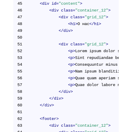
45
<
div
id
=
"content"
>
46
<
div
class
=
"container_12"
>
47
<
div
class
=
"grid_12"
>
48
<
h1
>
О нас
</
h1
>
49
</
div
>
50
51
<
div
class
=
"grid_12"
>
52
<
p
>
Lorem ipsum dolor sit am
53
<
p
>
Sint repudiandae beatae 
54
<
p
>
Consequuntur minus in et
55
<
p
>
Nam ipsum blanditiis nul
56
<
p
>
Quae quam aperiam soluta
57
<
p
>
Quae dolor labore nam cu
58
</
div
>
59
</
div
>
60
</
div
>
61
62
<
footer
>
63
<
div
class
=
"container_12"
>