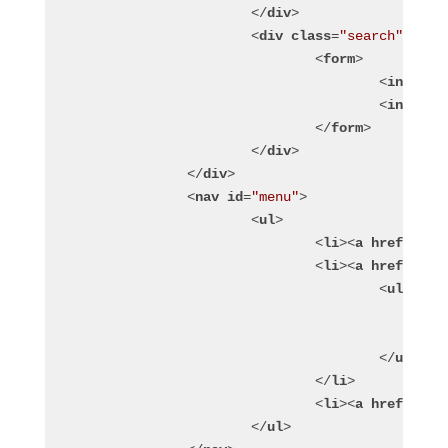
</
div
>
<
div
class
=
"search"
>
<
form
>
<
input
t
<
input
t
</
form
>
</
div
>
</
div
>
<
nav
id
=
"menu"
>
<
ul
>
<
li
>
<
a
href
=
"/"
>
<
li
>
<
a
href
=
"abo
<
ul
clas
</
ul
>
</
li
>
<
li
>
<
a
href
=
"con
</
ul
>