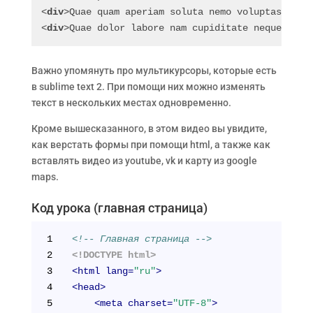
<
div
>Quae quam aperiam soluta nemo voluptas assu
<
div
>Quae dolor labore nam cupiditate neque, min
Важно упомянуть про мультикурсоры, которые есть
в sublime text 2. При помощи них можно изменять
текст в нескольких местах одновременно.
Кроме вышесказанного, в этом видео вы увидите,
как верстать формы при помощи html, а также как
вставлять видео из youtube, vk и карту из google
maps.
Код урока (главная страница)
1
<!-- Главная страница -->
2
<!DOCTYPE html>
3
<
html
lang
=
"ru"
>
4
<
head
>
5
<
meta
charset
=
"UTF-8"
>