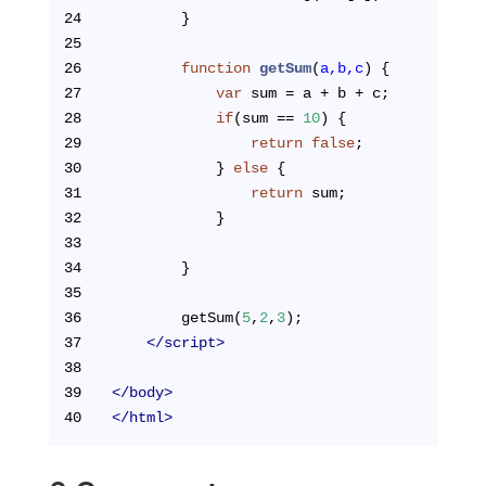
24
        }
25
26
function
getSum
(
a,b,c
) 
{
27
var
 sum = a + b + c;
28
if
(sum == 
10
) {
29
return
false
;
30
            } 
else
 {
31
return
 sum;
32
            }
33
34
        }
35
36
        getSum(
5
,
2
,
3
);
37
</
script
>
38
39
</
body
>
40
</
html
>