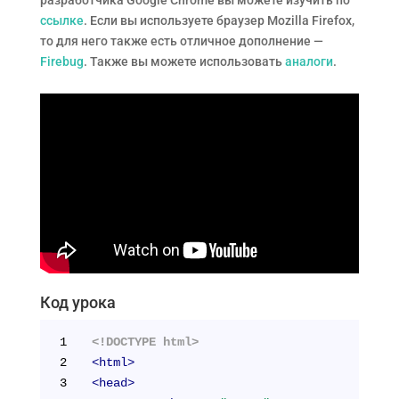
разработчика Google Chrome вы можете изучить по
ссылке
. Если вы используете браузер Mozilla Firefox,
то для него также есть отличное дополнение —
Firebug
. Также вы можете использовать
аналоги
.
Код урока
1
<!DOCTYPE html>
2
<
html
>
3
<
head
>