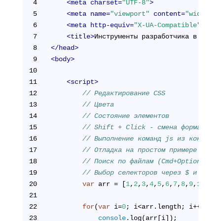
4
<
meta
charset
=
"UTF-8"
>
5
<
meta
name
=
"viewport"
content
=
"width=de
6
<
meta
http-equiv
=
"X-UA-Compatible"
cont
7
<
title
>
Инструменты разработчика в брауз
8
</
head
>
9
<
body
>
10
11
<
script
>
12
// Редактирование CSS
13
// Цвета
14
// Состояние элементов
15
// Shift + Click - смена формата цв
16
// Выполнение команд js из консоли
17
// Отладка на простом примере
18
// Поиск по файлам (Cmd+Option+F)
19
// Выбор селекторов через $ и $$
20
var
 arr = [
1
,
2
,
3
,
4
,
5
,
6
,
7
,
8
,
9
,
10
];
21
22
for
(
var
 i=
0
; i<arr.length; i++) {
23
console
.log(arr[i]);