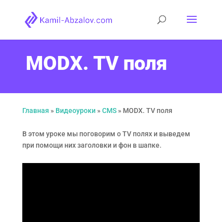
MODX. TV поля
Главная
»
Видеоуроки
»
CMS
»
MODX. TV поля
В этом уроке мы поговорим о TV полях и выведем
при помощи них заголовки и фон в шапке.