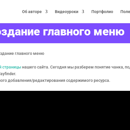
Об авторе
Видеоуроки
Портфолио
Поле
оздание главного меню
оздание главного меню
й страницы
нашего сайта. Сегодня мы разберем понятие чанка, п
yfinder.
ного добавления/редактирования содержимого ресурса.