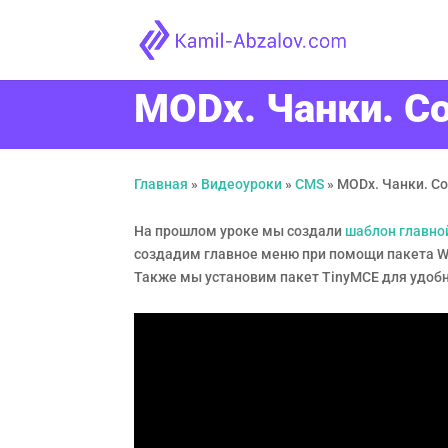
MODx. Чанки. С
Главная
»
Видеоуроки
»
CMS
»
MODx. Чанки. С
На прошлом уроке мы создали
шаблон главно
создадим главное меню при помощи пакета Wa
Также мы установим пакет TinyMCE для удоб