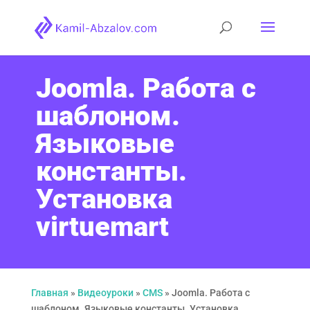
Joomla. Работа с
шаблоном.
Языковые
константы.
Установка
virtuemart
Главная
»
Видеоуроки
»
CMS
»
Joomla. Работа с
шаблоном. Языковые константы. Установка