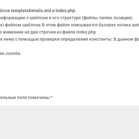
айлов
templateDetails.xml
и
index.php
.
информацию о шаблоне и его структуре (файлы, папки, позиции).
ым) файлом шаблона.В этом файле описывается базовая логика ш
те внимание на две строчки из файла index.php
к нему с помощью проверки определения константы. В данном фа
ю Joomla.
тельные поля помечены
*