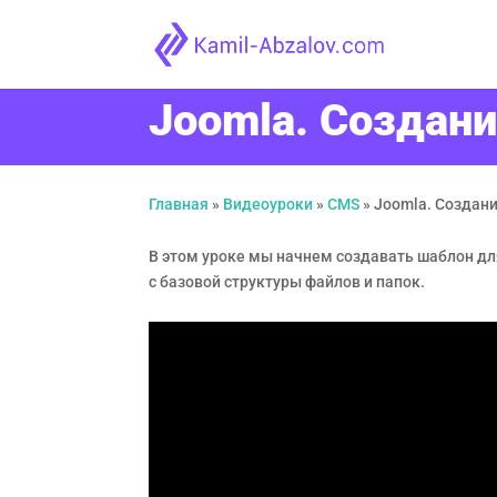
Joomla. Создани
Главная
»
Видеоуроки
»
CMS
»
Joomla. Создани
В этом уроке мы начнем создавать шаблон д
с базовой структуры файлов и папок.