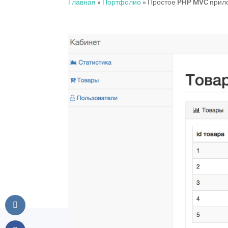
Главная
»
Портфолио
»
Простое PHP MVC прило