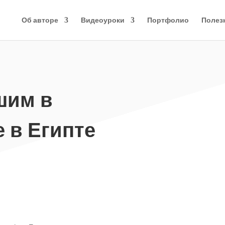
Об авторе
Видеоуроки
Портфолио
Полез
шим в
 в Египте