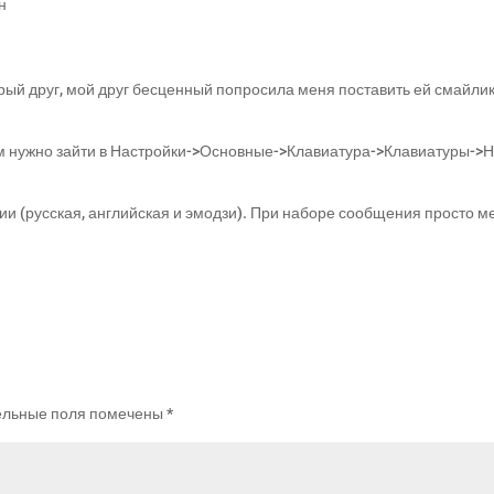
н
рый друг, мой друг бесценный попросила меня поставить ей смайлик
ам нужно зайти в Настройки->Основные->Клавиатура->Клавиатуры->Н
иции (русская, английская и эмодзи). При наборе сообщения просто
ельные поля помечены
*