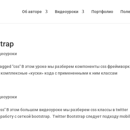
Об авторе
Видеоуроки
Портфолио
Поле
trap
деоуроки
 Tagged "css" В этом уроке мы разберем компоненты css фреймвор
ые комплексные «куски» кода с примененными к ним классам
деоуроки
 "css" В этом большом видеоуроке мы разберем css классы в twitter
работу с сеткой bootstrap. Twitter Bootstrap следует подходу mobi