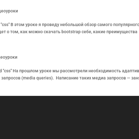
деоуроки
d "css" В этом уроке я проведу небольшой обзор самого популярног
дет о том, как можно скачать bootstrap себе, какие преимущества
еоуроки
ed "css" На прошлом уроке мы рассмотрели необходимость адапти
а запросов (media queries). Написание таких медиа запросов — за