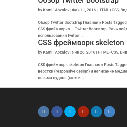
Обзор Twitter Bootstrap
by
Kamil' Abzalov
|
Фев 11, 2016
|
HTML+CSS
,
Ви
Обзор Twitter Bootstrap Главная » Posts Tagge
CSS фреймворка — Twitter Bootstrap. Речь пой
использования twitter...
CSS фреймворк skeleton
by
Kamil' Abzalov
|
Янв 26, 2016
|
HTML+CSS
,
Вид
CSS фреймворк skeleton Главная » Posts Tagg
верстки (responsive design) и написание меди
весьма нудное (хотя и...